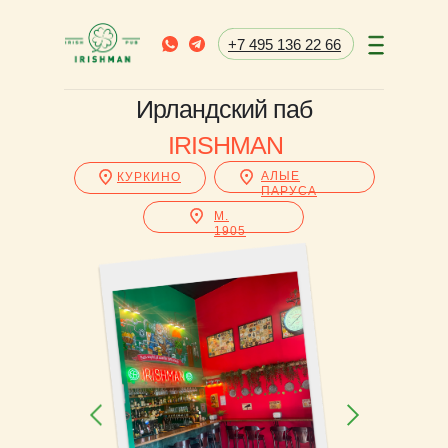
+7 495 136 22 66
Ирландский паб
IRISHMAN
АЛЫЕ
КУРКИНО
ПАРУСА
М.
1905