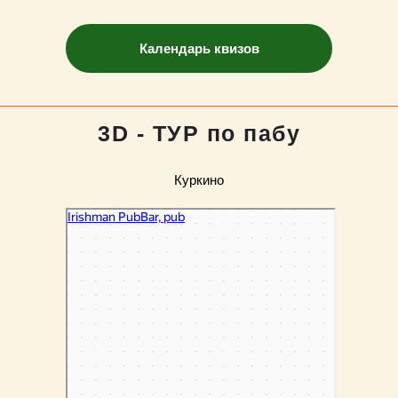
Календарь квизов
3D - ТУР по пабу
Куркино
Irishman
Ресторан в Москве
Кальян-бар в Москве