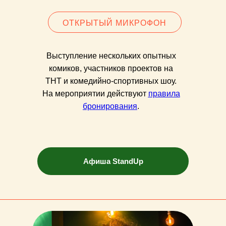
ОТКРЫТЫЙ МИКРОФОН
Выступление нескольких опытных
комиков, участников проектов на
ТНТ и комедийно-спортивных шоу.
На мероприятии действуют
правила
бронирования
.
Irishman
Irishma
Бар, паб в Москве
Бар, па
Ресторан в Москве
Рестор
Афиша StandUp