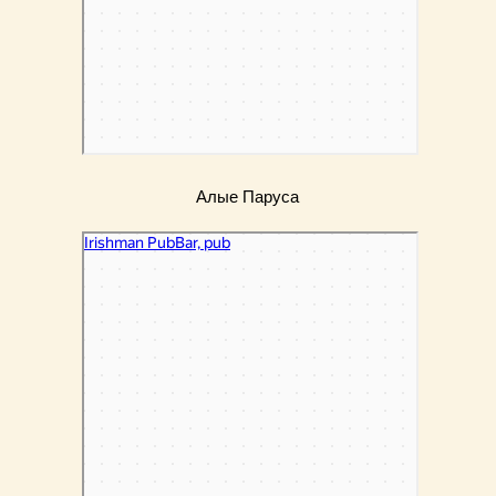
Алые Паруса
Irishman
Бар, паб в Москве
Ресторан в Москве