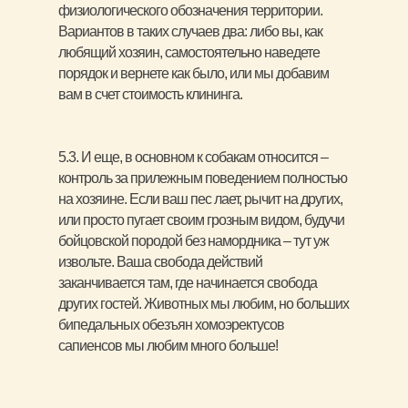
физиологического обозначения территории.
Вариантов в таких случаев два: либо вы, как
любящий хозяин, самостоятельно наведете
порядок и вернете как было, или мы добавим
вам в счет стоимость клининга.
5.3. И еще, в основном к собакам относится –
контроль за прилежным поведением полностью
на хозяине. Если ваш пес лает, рычит на других,
или просто пугает своим грозным видом, будучи
бойцовской породой без намордника – тут уж
извольте. Ваша свобода действий
заканчивается там, где начинается свобода
других гостей. Животных мы любим, но больших
бипедальных обезъян хомоэректусов
сапиенсов мы любим много больше!