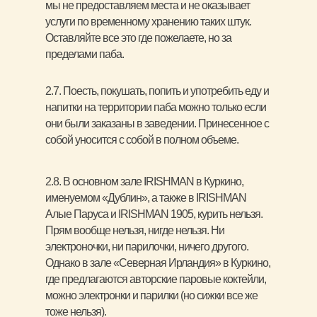
мы не предоставляем места и не оказывает
услуги по временному хранению таких штук.
Оставляйте все это где пожелаете, но за
пределами паба.
2.7. Поесть, покушать, попить и употребить еду и
напитки на территории паба можно только если
они были заказаны в заведении. Принесенное с
собой уносится с собой в полном объеме.
2.8. В основном зале IRISHMAN в Куркино,
именуемом «Дублин», а также в IRISHMAN
Алые Паруса и IRISHMAN 1905, курить нельзя.
Прям вообще нельзя, нигде нельзя. Ни
электроночки, ни парилочки, ничего другого.
Однако в зале «Северная Ирландия» в Куркино,
где предлагаются авторские паровые коктейли,
можно электронки и парилки (но сижки все же
тоже нельзя).