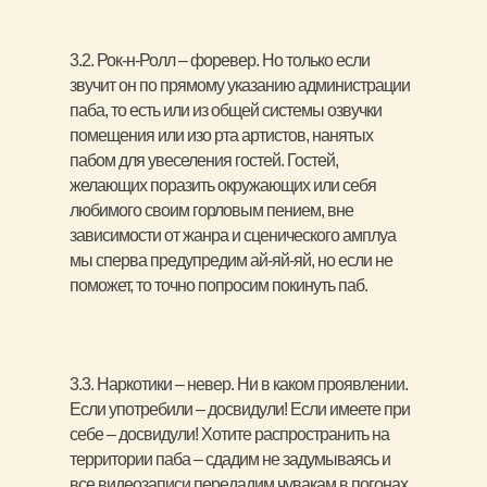
3.2. Рок-н-Ролл – форевер. Но только если
звучит он по прямому указанию администрации
паба, то есть или из общей системы озвучки
помещения или изо рта артистов, нанятых
пабом для увеселения гостей. Гостей,
желающих поразить окружающих или себя
любимого своим горловым пением, вне
зависимости от жанра и сценического амплуа
мы сперва предупредим ай-яй-яй, но если не
поможет, то точно попросим покинуть паб.
3.3. Наркотики – невер. Ни в каком проявлении.
Если употребили – досвидули! Если имеете при
себе – досвидули! Хотите распространить на
территории паба – сдадим не задумываясь и
все видеозаписи передадим чувакам в погонах.