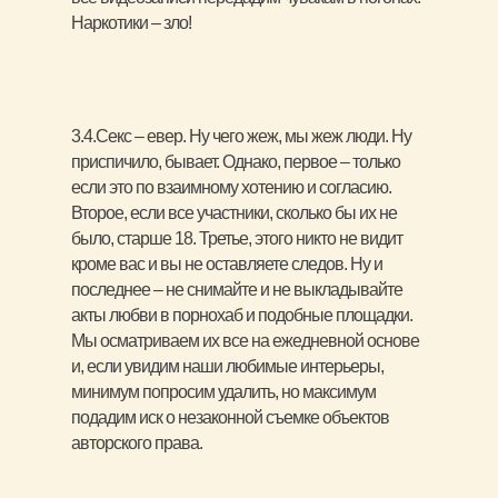
Наркотики – зло!
3.4.Секс – евер. Ну чего жеж, мы жеж люди. Ну
приспичило, бывает. Однако, первое – только
если это по взаимному хотению и согласию.
Второе, если все участники, сколько бы их не
было, старше 18. Третье, этого никто не видит
кроме вас и вы не оставляете следов. Ну и
последнее – не снимайте и не выкладывайте
акты любви в порнохаб и подобные площадки.
Мы осматриваем их все на ежедневной основе
и, если увидим наши любимые интерьеры,
минимум попросим удалить, но максимум
подадим иск о незаконной съемке объектов
авторского права.