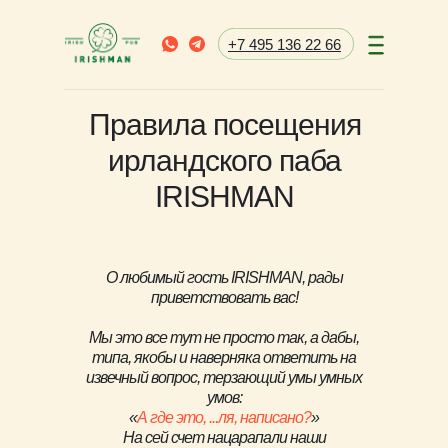
+7 495 136 22 66
Правила посещения
ирландского паба
IRISHMAN
О любимый гость IRISHMAN, рады
приветствовать вас!
Мы это все тут не просто так, а дабы,
типа, якобы и наверняка ответить на
извечный вопрос, терзающий умы умных
умов:
«
А где это, ...ля, написано?
»
На сей счет нацарапали наши