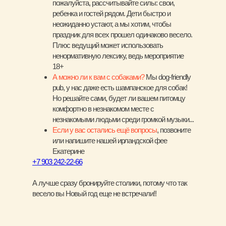
пожалуйста, рассчитывайте силы: свои,
ребенка и гостей рядом. Дети быстро и
неожиданно устают, а мы хотим, чтобы
праздник для всех прошел одинаково весело.
Плюс ведущий может использовать
ненормативную лексику, ведь мероприятие
18+
А можно ли к вам с собаками?
Мы dog-friendly
pub, у нас даже есть шампанское для собак!
Но решайте сами, будет ли вашем питомцу
комфортно в незнакомом месте с
незнакомыми людьми среди громкой музыки...
Если у вас остались ещё вопросы
, позвоните
или напишите нашей ирландской фее
Екатерине
+7 903 242-22-66
А лучше сразу бронируйте столики, потому что так
весело вы Новый год еще не встречали!!