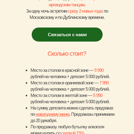
ирландским танцам
.
За одну ночь встретим
сразу 2 новых года
: по
Московскому и по Дублинскому времени.
Связаться с нами
Сколько стоит?
Место за столом в красной зоне —
9 990
рублей на человека + депозит 5 000 рублей.
Место за столом в оранжевой зоне —
7 990
рублей на человека + депозит 5 000 рублей.
Место за столом в желтой зоне —
5 990
рублей на человека + депозит 5 000 рублей.
На сумму депозита можно сделать предзаказ
по
новогоднему меню
. Предзаказы принимаем
до 20 декабря.
По предзаказу любую бутылку алкоголя
можно купить со
скидкой 15%
.