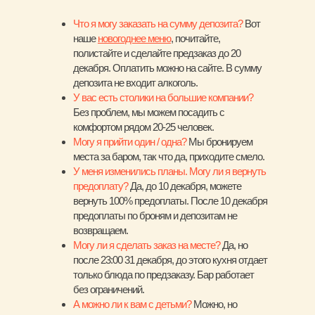
Что я могу заказать на сумму депозита?
Вот
наше
новогоднее меню
, почитайте,
полистайте и сделайте предзаказ до 20
декабря. Оплатить можно на сайте. В сумму
депозита не входит алкоголь.
У вас есть столики на большие компании?
Без проблем, мы можем посадить с
комфортом рядом 20-25 человек.
Могу я прийти один / одна?
Мы бронируем
места за баром, так что да, приходите смело.
У меня изменились планы. Могу ли я вернуть
предоплату?
Да, до 10 декабря, можете
вернуть 100% предоплаты. После 10 декабря
предоплаты по броням и депозитам не
возвращаем.
Могу ли я сделать заказ на месте?
Да, но
после 23:00 31 декабря, до этого кухня отдает
только блюда по предзаказу. Бар работает
без ограничений.
А можно ли к вам с детьми?
Можно, но