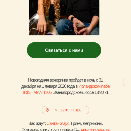
Встречаем
Новый год по-ирландски
Вы с нами?
Связаться с нами
Новогодняя вечеринка пройдет в ночь с 31
декабря на 1 января 2026 года в
Ирландском пабе
IRISHMAN 1905
, Звенигородское шоссе 18/20 к1
М. 1905 ГОДА
Вас ждут:
Санта-Клаус
, Гринч, леприконы.
Фотозона, конкурсы, подарки, DJ,
мастер-класс по